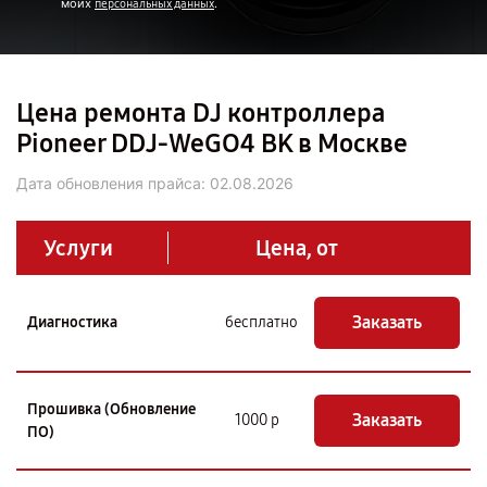
моих
.
персональных данных
Цена ремонта DJ контроллера
Pioneer DDJ-WeGO4 BK в Москве
Дата обновления прайса:
02.08.2026
Услуги
Цена, от
Заказать
Диагностика
бесплатно
Прошивка (Обновление
Заказать
1000 р
ПО)