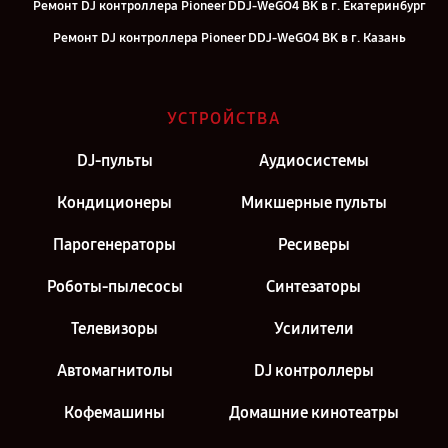
Ремонт DJ контроллера Pioneer DDJ-WeGO4 BK в г. Екатеринбург
Ремонт DJ контроллера Pioneer DDJ-WeGO4 BK в г. Казань
Ремонт DJ контроллера Pioneer DDJ-WeGO4 BK в г. Воронеж
Ремонт DJ контроллера Pioneer DDJ-WeGO4 BK в г. Саратов
УСТРОЙСТВА
Ремонт DJ контроллера Pioneer DDJ-WeGO4 BK в г. Самара
DJ-пульты
Аудиосистемы
Ремонт DJ контроллера Pioneer DDJ-WeGO4 BK в г. Киров
Ремонт DJ контроллера Pioneer DDJ-WeGO4 BK в г. Санкт-
Кондиционеры
Микшерные пульты
Петербург
Парогенераторы
Ресиверы
Роботы-пылесосы
Синтезаторы
Телевизоры
Усилители
Автомагнитолы
DJ контроллеры
Кофемашины
Домашние кинотеатры