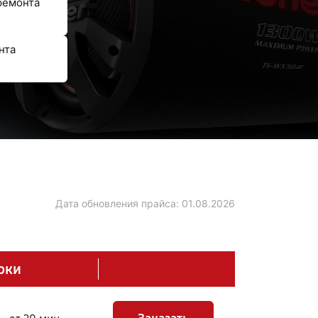
ремонта
нта
Дата обновления прайса:
01.08.2026
оки