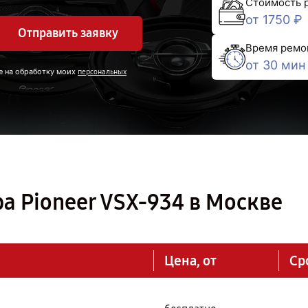
Стоимость 
от 1750 ₽
Отправить заявку
Время ремо
от 30 мин
е на обработку моих
персональных
а Pioneer VSX-934 в Москве
Цена, от
Ср