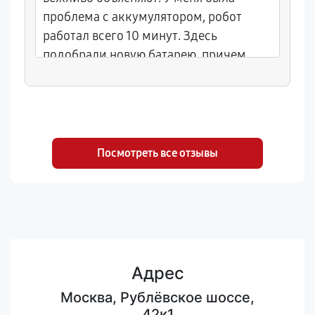
проблема с аккумулятором, робот
работал всего 10 минут. Здесь
подобрали новую батарею, причем
даже большей емкости. Уровень
обслуживания на высоком уровне.
Остался доволен обращением, буду
обращаться только сюда, если что-то
сломается.
Посмотреть все отзывы
Адрес
Москва, Рублёвское шоссе,
42к1